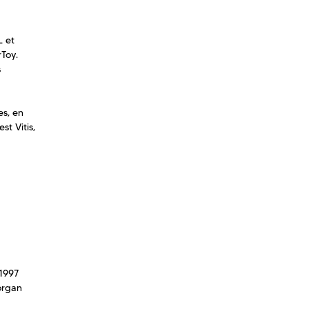
L et
Toy
.
s
es, en
st Vitis,
1997
organ