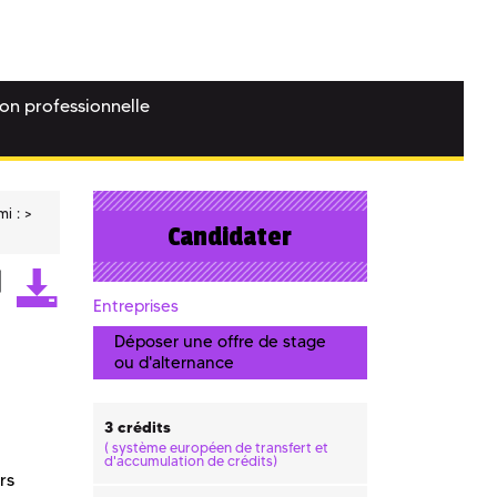
ion professionnelle
mi :
Candidater
Entreprises
Déposer une offre de stage
ou d'alternance
3 crédits
(
système européen de transfert et
d'accumulation de crédits)
urs