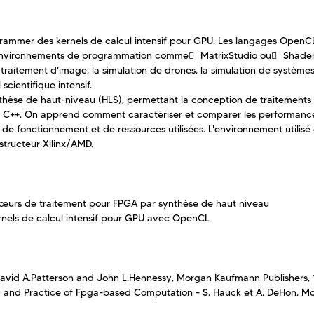
rammer des kernels de calcul intensif pour GPU. Les langages OpenC
’environnements de programmation comme
MatrixStudio
ou
Shader
traitement d'image, la simulation de drones, la simulation de système
scientifique intensif.
ynthèse de haut-niveau (HLS), permettant la conception de traitements
 ou C++. On apprend comment caractériser et comparer les performanc
e fonctionnement et de ressources utilisées. L'environnement utilisé e
tructeur Xilinx/AMD.
œurs de traitement pour FPGA par synthèse de haut niveau
rnels de calcul intensif pour GPU avec OpenCL
avid A.Patterson and John L.Hennessy, Mor­gan Kaufmann Publishers, 
 and Practice of Fpga-based Computation - S. Hauck et A. DeHon, M