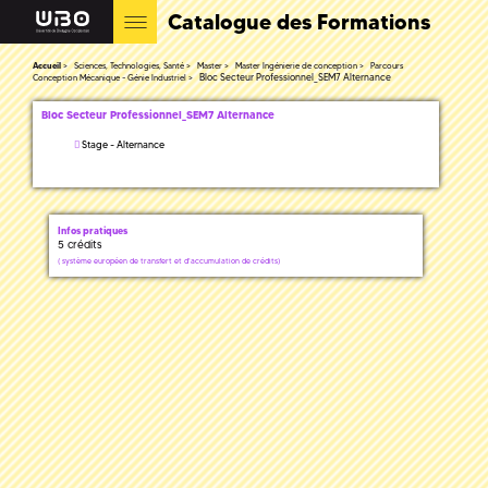
Catalogue des Formations
Accueil
Sciences, Technologies, Santé
Master
Master Ingénierie de conception
Parcours
Bloc Secteur Professionnel_SEM7 Alternance
Conception Mécanique - Génie Industriel
Bloc Secteur Professionnel_SEM7 Alternance
Stage - Alternance
Infos pratiques
5 crédits
(
système européen de transfert et d'accumulation de crédits)