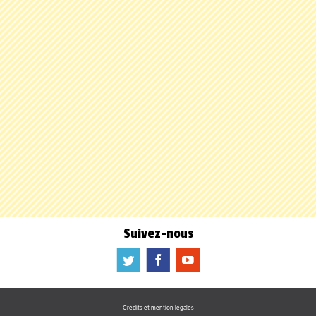
Suivez-nous
a
b
f
Crédits et mention légales