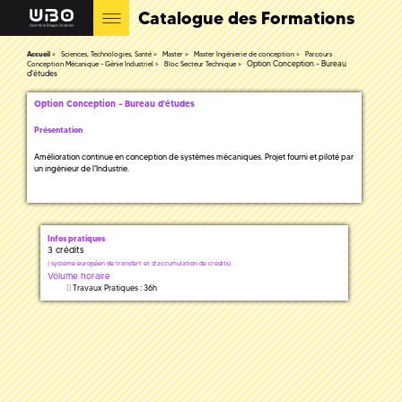
Catalogue des Formations
Accueil
Sciences, Technologies, Santé
Master
Master Ingénierie de conception
Parcours
Option Conception - Bureau
Conception Mécanique - Génie Industriel
Bloc Secteur Technique
d'études
Option Conception - Bureau d'études
Présentation
Amélioration continue en conception de systèmes mécaniques. Projet fourni et piloté par
un ingénieur de l'Industrie.
Infos pratiques
3 crédits
(
système européen de transfert et d'accumulation de crédits)
Volume horaire
Travaux Pratiques : 36h