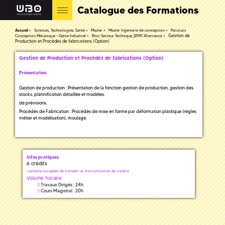
Catalogue des Formations
Accueil
Sciences, Technologies, Santé
Master
Master Ingénierie de conception
Parcours
Gestion de
Conception Mécanique - Génie Industriel
Bloc Secteur Technique_SEM7 Alternance
Production et Procédés de fabrications (Option)
Gestion de Production et Procédés de fabrications (Option)
Présentation
Gestion de production : Présentation de la fonction gestion de production, gestion des
stocks, plannification détaillée et modèles.
de prévisions.
Procédés de Fabrication : Procédés de mise en forme par déformation plastique (règles
métier et modélisation), moulage.
Infos pratiques
6 crédits
(
système européen de transfert et d'accumulation de crédits)
Volume horaire
Travaux Dirigés : 24h
Cours Magistral : 20h