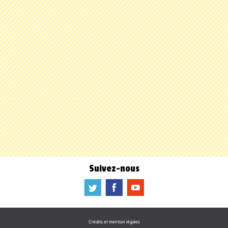
Suivez-nous
a
b
f
Crédits et mention légales