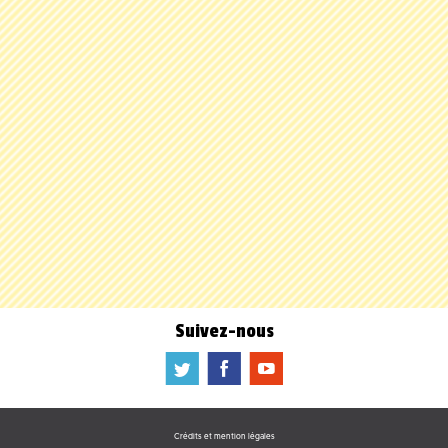
Suivez-nous
a
b
f
Crédits et mention légales