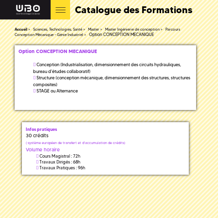
Catalogue des Formations
Accueil
Sciences, Technologies, Santé
Master
Master Ingénierie de conception
Parcours
Option CONCEPTION MECANIQUE
Conception Mécanique - Génie Industriel
Option CONCEPTION MECANIQUE
Conception (Industrialisation, dimensionnement des circuits hydrauliques,
bureau d'études collaboratif)
Structure (conception mécanique, dimensionnement des structures, structures
composites)
STAGE ou Alternance
Infos pratiques
30 crédits
(
système européen de transfert et d'accumulation de crédits)
Volume horaire
Cours Magistral : 72h
Travaux Dirigés : 68h
Travaux Pratiques : 96h