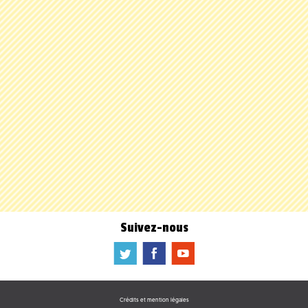
Suivez-nous
a
b
f
Crédits et mention légales