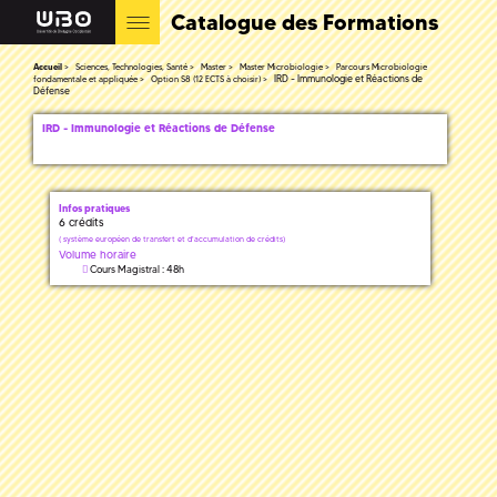
Catalogue des Formations
Accueil
Sciences, Technologies, Santé
Master
Master Microbiologie
Parcours Microbiologie
IRD - Immunologie et Réactions de
fondamentale et appliquée
Option S8 (12 ECTS à choisir)
Défense
IRD - Immunologie et Réactions de Défense
Infos pratiques
6 crédits
(
système européen de transfert et d'accumulation de crédits)
Volume horaire
Cours Magistral : 48h