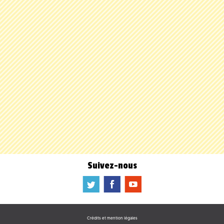
Suivez-nous
a
b
f
Crédits et mention légales