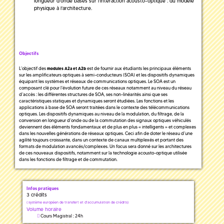
longueur d'onde basés sur l'interaction acousto-optique : du modèle
physique à l'architecture.
Objectifs
L’objectif des
est de fournir aux étudiants les principaux éléments
modules A2a et A2b
sur les amplificateurs optiques à semi-conducteurs (SOA) et les dispositifs dynamiques
équipant les systèmes et réseaux de communications optiques. Le SOA est un
composant clé pour l’évolution future de ces réseaux notamment au niveau du réseau
d’accès : les différentes structures de SOA, ses non-linéarités ainsi que ses
caractéristiques statiques et dynamiques seront étudiées. Les fonctions et les
applications à base de SOA seront traitées dans le contexte des télécommunications
optiques. Les dispositifs dynamiques au niveau de la modulation, du filtrage, de la
conversion en longueur d’onde ou de la commutation des signaux optiques véhiculés
deviennent des éléments fondamentaux et de plus en plus « intelligents » et complexes
dans les nouvelles générations de réseaux optiques. Ceci afin de doter le réseau d’une
agilité toujours croissante, dans un contexte de canaux multiplexés et portant des
formats de modulation avancés/complexes. Un focus sera donné sur les architectures
de ces nouveaux dispositifs, notamment sur la technologie acousto-optique utilisée
dans les fonctions de filtrage et de commutation.
Infos pratiques
3 crédits
(
système européen de transfert et d'accumulation de crédits)
Volume horaire
Cours Magistral : 24h