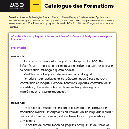
Catalogue des Formations
Accueil
Sciences, Technologies, Santé
Master
Master Physique Fondamentale et Applications
Parcours Photonique
Parcours au choix (1 parmi 3)
Parcours A -Technologies de l'information et de la
A2a-Fonctions optiques à base de SOA A2b-Dispositifs dynamiques pour les
communication
réseaux
A2a-Fonctions optiques à base de SOA A2b-Dispositifs dynamiques pour
les réseaux
Présentation
Module A2a:
Structures et principales propriétés statiques des SOA, Non-
linéarités (auto-modulation et modulation croisée du gain, de la phase,
de polarisation, mélange à quatre ondes),
Modélisation et réponse dynamique en petit signal,
Fonctions tout-optiques et optoélectroniques à base de SOA
(conversion en longueur d’onde, fonctions logiques, commutation et
modulation, photo-détection en ligne, mélange des signaux
millimétriques et radiofréquences).
Module A2b:
Dispositifs d’émission/réception optiques pour les formats de
modulation avancés et dispositifs de conversion en longueur d’onde :
principe de fonctionnement, architectures types et paramétrage
« système »,
Dispositifs de commutation de paquets optiques et de filtres en