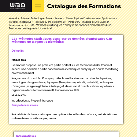
Catalogue des Formations
Accueil
Sciences, Technologies, Santé
Master
Master Physique Fondamentale et Applications
Parcours Photonique
Parcours au choix (1 parmi 3)
Parcours C - Imagerie pour le vivant et
C3a-Méthodes statistiques d'analyse de données biomédicales C3b-
l'environnement
Méthodes de diagnostic biomédical
C3a-Méthodes statistiques d'analyse de données biomédicales C3b-
Méthodes de diagnostic biomédical
Objectifs
Module C3a:
Ce module propose une première partie portant sur les techniques Lidar (marin et
aérien), une deuxième partie concernera les techniques analytiques pour le monitoring
en environnement
Programme du module : Principes, détection et localisation de cible, bathymétrie,
métrologies des grandeurs physiques (température, salinité, turbidité), techniques
d’imagerie (imagerie globale, à balayage), détection et quantification de polluants
organiques dans l’environnement). Fluorescences, LIBS,…
Module C3b:
Introduction au Moyen Infrarouge
Compétences visées
Probabilités de base, statistique descriptive, intervalles de confiance, test statistiques
rudimentaires, corrélation/régression
Infos pratiques