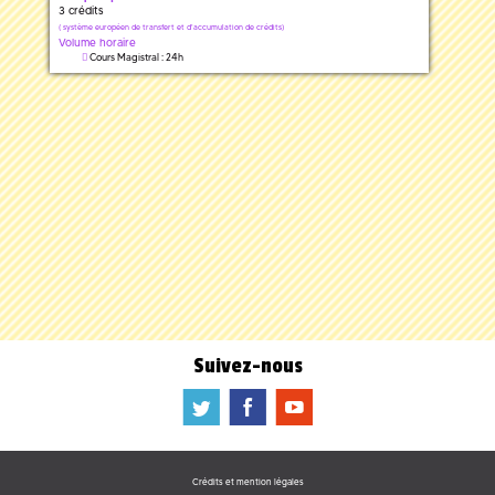
3 crédits
(
système européen de transfert et d'accumulation de crédits)
Volume horaire
Cours Magistral : 24h
Suivez-nous
a
b
f
Crédits et mention légales