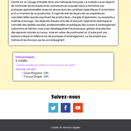
Centré sur un voyage d’études dans une métropole française, ce module a pour objectif
de confronter les principes et les connaissances acquises dans la formation aux
pratiques opérationnelles mises en œuvre dans les conditions spécifiques d’un territoire
et d’un moment de sa production. Il s’agit de tirer les leçons de ces expériences
concrètes telles que les expriment les producteurs, chargés d’opérations ou assistants à
maîtrise d’ouvrage. Ces objectifs doivent articuler d’une part l’approche empirique et
concrète des réalités sociales, professionnelles et politiques des actions d’aménagement
(urbanisme et habitat, mais aussi développement économique, gestion et protection
des espaces naturels ou ruraux, mise en valeur de patrimoine) et, d’autre part une
posture critique et réflexive sur les pratiques d’aménagement, sur les projets eux-
mêmes et les discours qui les accompagnent.
Infos pratiques
5 crédits
(
système européen de transfert et d'accumulation de crédits)
Volume horaire
Cours Magistral : 24h
Travaux Dirigés : 24h
Suivez-nous
a
b
f
Crédits et mention légales