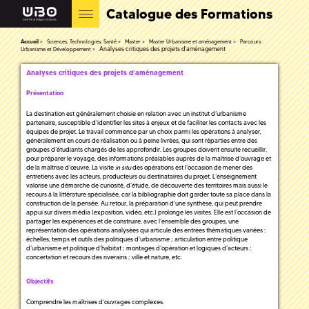
Catalogue des Formations
Accueil
Sciences, Technologies, Santé
Master
Master Urbanisme et aménagement
Parcours
Analyses critiques des projets d’aménagement
Urbanisme et Développement
Analyses critiques des projets d’aménagement
Présentation
La destination est généralement choisie en relation avec un institut d’urbanisme
partenaire, susceptible d’identifier les sites à enjeux et de faciliter les contacts avec les
équipes de projet. Le travail commence par un choix parmi les opérations à analyser,
généralement en cours de réalisation ou à peine livrées, qui sont réparties entre des
groupes d’étudiants chargés de les approfondir. Les groupes doivent ensuite recueillir,
pour préparer le voyage, des informations préalables auprès de la maîtrise d’ouvrage et
de la maîtrise d’œuvre. La visite
in situ
des opérations est l’occasion de mener des
entretiens avec les acteurs, producteurs ou destinataires du projet. L’enseignement
valorise une démarche de curiosité, d’étude, de découverte des territoires mais aussi le
recours à la littérature spécialisée, car la bibliographie doit garder toute sa place dans la
construction de la pensée. Au retour, la préparation d’une synthèse, qui peut prendre
appui sur divers média (exposition, vidéo, etc.) prolonge les visites. Elle est l’occasion de
partager les expériences et de construire, avec l’ensemble des groupes, une
représentation des opérations analysées qui articule des entrées thématiques variées :
échelles, temps et outils des politiques d’urbanisme ; articulation entre politique
d’urbanisme et politique d’habitat ; montages d’opération et logiques d’acteurs ;
concertation et recours des riverains ; ville et nature, etc.
Objectifs
Comprendre les maîtrises d’ouvrages complexes.