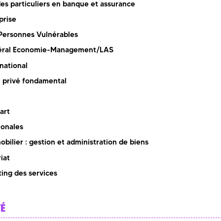
des particuliers en banque et assurance
prise
 Personnes Vulnérables
éral Economie-Management/LAS
national
t privé fondamental
art
ionales
bilier : gestion et administration de biens
iat
ing des services
TÉ