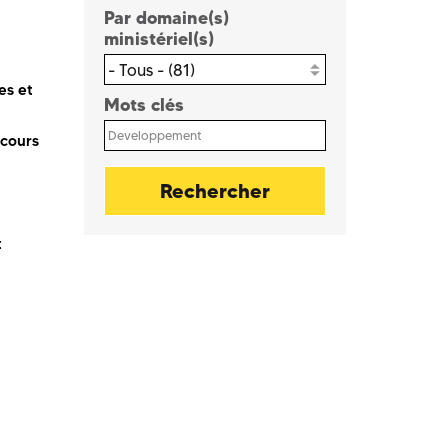
Par domaine(s)
ministériel(s)
- Tous - (81)
es et
Mots clés
rcours
t