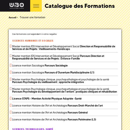
Catalogue des Formations
Trouver une formation
Accueil
Ces formations correspondent à votre requête
SCIENCES HUMAINES ET SOCIALES
Master mention IDS Intervention et Développement Social
Direction et Responsabilité de
Services et de Projets : Vieillissements-Handicaps
Master mention IDS Intervention et Développement Social
Parcours Direction et
Responsabilité de Services et de Projets : Enfance-Famille
Licence mention Sociologie
Parcours Sociologie
Licence mention Sociologie
Parcours d'Ouverture Pluridisciplinaire (L1)
Master mention Psychologie clinique, psychopathologie et psychologie de la santé
Parcours Psychologie du vieillissement : approche intégrative
Master mention Psychologie clinique, psychopathologie et psychologie de la santé
Parcours Psychologie du développement de l’enfant : pratiques cliniques et réhabilitation
Licence STAPS - Mention Activité Physique Adaptée -Santé
Licence mention Histoire de l'Art et Archéologie
Parcours Droit-Marché de l'art
Licence mention Histoire de l'Art et Archéologie
Parcours Général
Licence mention Histoire de l'Art et Archéologie
Parcours Patrimoine (L3)
SCIENCES, TECHNOLOGIES, SANTÉ