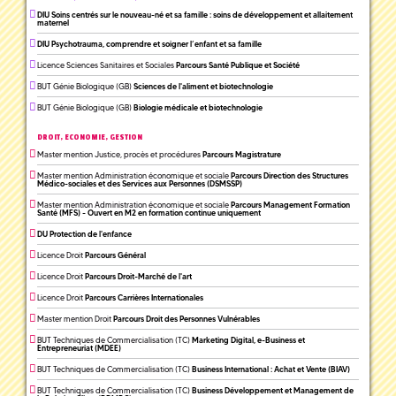
DIU Soins centrés sur le nouveau-né et sa famille : soins de développement et allaitement
maternel
DIU Psychotrauma, comprendre et soigner l’enfant et sa famille
Licence Sciences Sanitaires et Sociales
Parcours Santé Publique et Société
BUT Génie Biologique (GB)
Sciences de l'aliment et biotechnologie
BUT Génie Biologique (GB)
Biologie médicale et biotechnologie
DROIT, ECONOMIE, GESTION
Master mention Justice, procès et procédures
Parcours Magistrature
Master mention Administration économique et sociale
Parcours Direction des Structures
Médico-sociales et des Services aux Personnes (DSMSSP)
Master mention Administration économique et sociale
Parcours Management Formation
Santé (MFS) - Ouvert en M2 en formation continue uniquement
DU Protection de l'enfance
Licence Droit
Parcours Général
Licence Droit
Parcours Droit-Marché de l'art
Licence Droit
Parcours Carrières Internationales
Master mention Droit
Parcours Droit des Personnes Vulnérables
BUT Techniques de Commercialisation (TC)
Marketing Digital, e-Business et
Entrepreneuriat (MDEE)
BUT Techniques de Commercialisation (TC)
Business International : Achat et Vente (BIAV)
BUT Techniques de Commercialisation (TC)
Business Développement et Management de