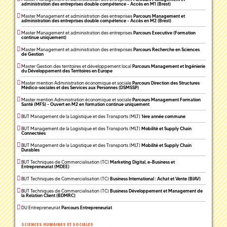
administration des entreprises double compétence - Accès en M1 (Brest)
Master Management et administration des entreprises
Parcours Management et
administration des entreprises double compétence - Accès en M2 (Brest)
Master Management et administration des entreprises
Parcours Executive (Formation
continue uniquement)
Master Management et administration des entreprises
Parcours Recherche en Sciences
de Gestion
Master Gestion des territoires et développement local
Parcours Management et Ingénierie
du Développement des Territoires en Europe
Master mention Administration économique et sociale
Parcours Direction des Structures
Médico-sociales et des Services aux Personnes (DSMSSP)
Master mention Administration économique et sociale
Parcours Management Formation
Santé (MFS) - Ouvert en M2 en formation continue uniquement
BUT Management de la Logistique et des Transports (MLT)
1ère année commune
BUT Management de la Logistique et des Transports (MLT)
Mobilité et Supply Chain
Connectées
BUT Management de la Logistique et des Transports (MLT)
Mobilité et Supply Chain
Durables
BUT Techniques de Commercialisation (TC)
Marketing Digital, e-Business et
Entrepreneuriat (MDEE)
BUT Techniques de Commercialisation (TC)
Business International : Achat et Vente (BIAV)
BUT Techniques de Commercialisation (TC)
Business Développement et Management de
la Relation Client (BDMRC)
DU Entrepreneuriat
Parcours Entrepreneuriat
SCIENCES HUMAINES ET SOCIALES