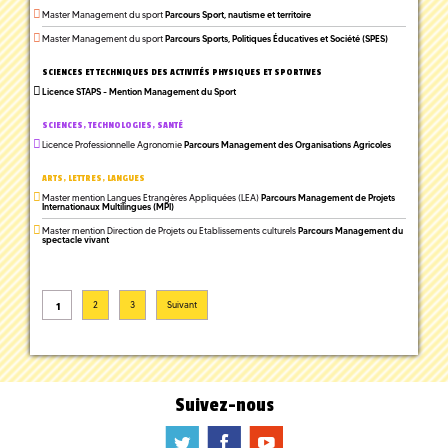
Master Management du sport
Parcours Sport, nautisme et territoire
Master Management du sport
Parcours Sports, Politiques Éducatives et Société (SPES)
SCIENCES ET TECHNIQUES DES ACTIVITÉS PHYSIQUES ET SPORTIVES
Licence STAPS - Mention Management du Sport
SCIENCES, TECHNOLOGIES, SANTÉ
Licence Professionnelle Agronomie
Parcours Management des Organisations Agricoles
ARTS, LETTRES, LANGUES
Master mention Langues Etrangères Appliquées (LEA)
Parcours Management de Projets
Internationaux Multilingues (MPI)
Master mention Direction de Projets ou Etablissements culturels
Parcours Management du
spectacle vivant
1
Suivez-nous
a
b
f