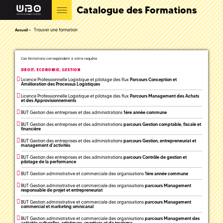
Catalogue des Formations
Trouver une formation
Accueil
Ces formations correspondent à votre requête
DROIT, ECONOMIE, GESTION
Licence Professionnelle Logistique et pilotage des flux
Parcours Conception et
Amélioration des Processus Logistiques
Licence Professionnelle Logistique et pilotage des flux
Parcours Management des Achats
et des Approvisionnements
BUT Gestion des entreprises et des administrations
1ère année commune
BUT Gestion des entreprises et des administrations
parcours Gestion comptable, fiscale et
financière
BUT Gestion des entreprises et des administrations
parcours Gestion, entrepreneuriat et
management d'activités
BUT Gestion des entreprises et des administrations
parcours Contrôle de gestion et
pilotage de la performance
BUT Gestion administrative et commerciale des organisations
1ère année commune
BUT Gestion administrative et commerciale des organisations
parcours Management
responsable de projet et entrepreneuriat
BUT Gestion administrative et commerciale des organisations
parcours Management
commercial et marketing omnicanal
BUT Gestion administrative et commerciale des organisations
parcours Management des
activités culturelles, artistiques, sportives et de tourisme