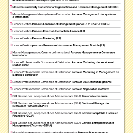
Master Sustainability Transistion for Organisations and Resilience Management (STORM)
Master Management des systèmes d'information
Parcours Management des systèmes
d'information
Licence Gestion
Parcours Economie et Management (portail L1 et L2 à l'UFR DEG)
Licence Gestion
Parcours Comptabilité Contrôle Finance (L3)
Licence Gestion
Parcours Marketing (L3)
Licence Gestion
parcours Ressources Humaines et Management Durable (L3)
Master Management et Commerce International
Parcours Management et Commerce
International
Licence Professionnelle Commerce et Distribution
Parcours Marketing des services et
relation client
Licence Professionnelle Commerce et Distribution
Parcours Marketing et Management de
la grande distribution
Licence Professionnelle Commerce et Distribution
Parcours Luxe et haut de gamme
Licence Professionnelle Commerce et Distribution
Parcours Négociation d'affaires
BUT Gestion des Entreprises et des Administrations (GEA)
1ère année commune
BUT Gestion des Entreprises et des Administrations (GEA)
Gestion et Pilotage des
Ressources Humaines (GPRH)
BUT Gestion des Entreprises et des Administrations (GEA)
Gestion Comptable, Fiscale et
Financière (GC2F)
BUT Gestion des Entreprises et des Administrations (GEA)
Gestion, Entrepreneuriat et
Management d'Activités (GEMA)
Master Management et administration des entreprises
Parcours Management et