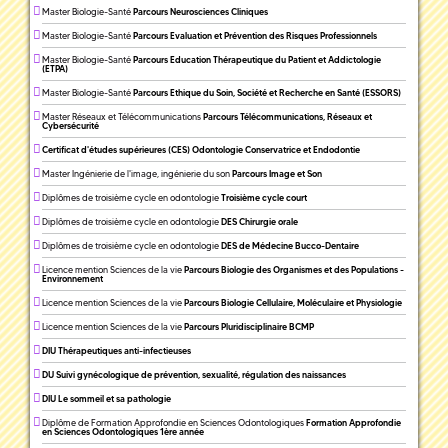
Master Biologie-Santé
Parcours Neurosciences Cliniques
Master Biologie-Santé
Parcours Evaluation et Prévention des Risques Professionnels
Master Biologie-Santé
Parcours Education Thérapeutique du Patient et Addictologie
(ETPA)
Master Biologie-Santé
Parcours Ethique du Soin, Société et Recherche en Santé (ESSORS)
Master Réseaux et Télécommunications
Parcours Télécommunications, Réseaux et
Cybersécurité
Certificat d'études supérieures (CES) Odontologie Conservatrice et Endodontie
Master Ingénierie de l'image, ingénierie du son
Parcours Image et Son
Diplômes de troisième cycle en odontologie
Troisième cycle court
Diplômes de troisième cycle en odontologie
DES Chirurgie orale
Diplômes de troisième cycle en odontologie
DES de Médecine Bucco-Dentaire
Licence mention Sciences de la vie
Parcours Biologie des Organismes et des Populations -
Environnement
Licence mention Sciences de la vie
Parcours Biologie Cellulaire, Moléculaire et Physiologie
Licence mention Sciences de la vie
Parcours Pluridisciplinaire BCMP
DIU Thérapeutiques anti-infectieuses
DU Suivi gynécologique de prévention, sexualité, régulation des naissances
DIU Le sommeil et sa pathologie
Diplôme de Formation Approfondie en Sciences Odontologiques
Formation Approfondie
en Sciences Odontologiques 1ère année