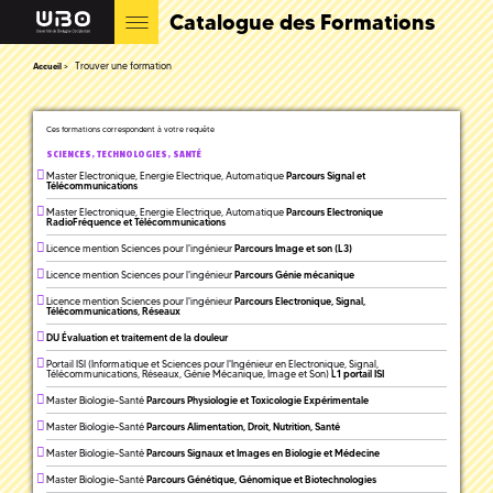
Catalogue des Formations
Trouver une formation
Accueil
Ces formations correspondent à votre requête
SCIENCES, TECHNOLOGIES, SANTÉ
Master Electronique, Energie Electrique, Automatique
Parcours Signal et
Télécommunications
Master Electronique, Energie Electrique, Automatique
Parcours Electronique
RadioFréquence et Télécommunications
Licence mention Sciences pour l'ingénieur
Parcours Image et son (L3)
Licence mention Sciences pour l'ingénieur
Parcours Génie mécanique
Licence mention Sciences pour l'ingénieur
Parcours Electronique, Signal,
Télécommunications, Réseaux
DU Évaluation et traitement de la douleur
Portail ISI (Informatique et Sciences pour l'Ingénieur en Electronique, Signal,
Télécommunications, Réseaux, Génie Mécanique, Image et Son)
L1 portail ISI
Master Biologie-Santé
Parcours Physiologie et Toxicologie Expérimentale
Master Biologie-Santé
Parcours Alimentation, Droit, Nutrition, Santé
Master Biologie-Santé
Parcours Signaux et Images en Biologie et Médecine
Master Biologie-Santé
Parcours Génétique, Génomique et Biotechnologies