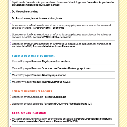
Diplôme de Formation Approfondie en Sciences Odontologiques
Formation Approfondie
en Sciences Odontologiques 2ème année
DU Médecine maritime
DU Parodontologie médicale et chirurgicale
Licence mention Mathématiques et informatique appliquées aux sciences humaines et
sociales (MIASHS)
Parcours Maths - Economie
Licence mention Mathématiques et informatique appliquées aux sciences humaines et
sociales (MIASHS)
Parcours PMRC-Maths-Economie
Licence mention Mathématiques et informatique appliquées aux sciences humaines et
sociales (MIASHS)
Parcours Mathématiques Financières
SCIENCES DE LA MER ET DU LITTORAL
Master Physique
Parcours Physique océan et climat
Master Physique
Parcours Sciences des Données Océanographiques
Master Physique
Parcours Géophysique marine
Master Physique
Parcours Hydrodynamique navale
SCIENCES HUMAINES ET SOCIALES
Licence mention Sociologie
Parcours Sociologie
Licence mention Sociologie
Parcours d'Ouverture Pluridisciplinaire (L1)
DROIT, ECONOMIE, GESTION
Master mention Administration économique et sociale
Parcours Direction des Structures
Médico-sociales et des Services aux Personnes (DSMSSP)