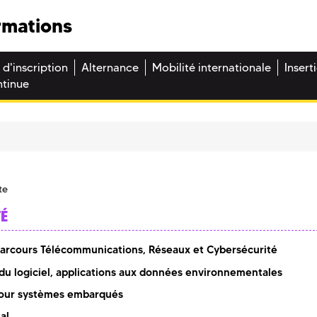
rmations
 d'inscription
Alternance
Mobilité internationale
Insert
ntinue
te
TÉ
arcours Télécommunications, Réseaux et Cybersécurité
 du logiciel, applications aux données environnementales
pour systèmes embarqués
al