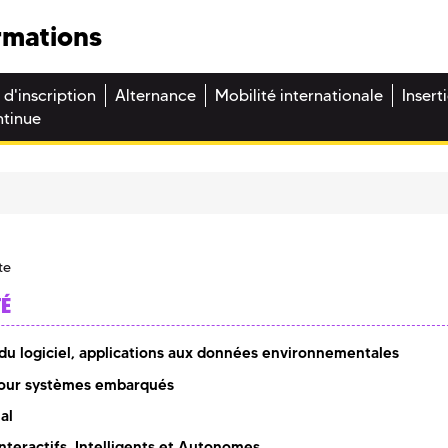
rmations
 d'inscription
Alternance
Mobilité internationale
Insert
ntinue
te
TÉ
 du logiciel, applications aux données environnementales
pour systèmes embarqués
al
nteractifs, Intelligents et Autonomes