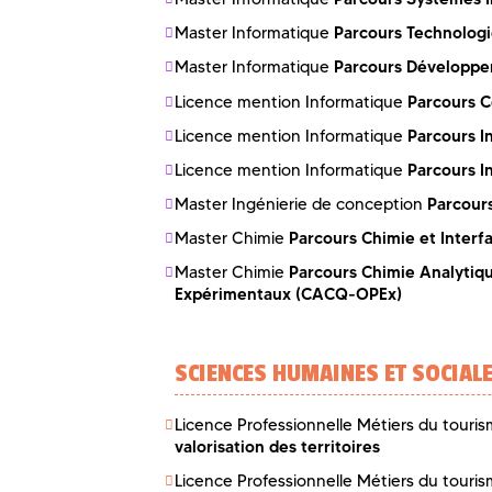
Parcours Technologie
Master Informatique
Parcours Développem
Master Informatique
Parcours C
Licence mention Informatique
Parcours I
Licence mention Informatique
Parcours I
Licence mention Informatique
Parcour
Master Ingénierie de conception
Parcours Chimie et Interf
Master Chimie
Parcours Chimie Analytiqu
Master Chimie
Expérimentaux (CACQ-OPEx)
SCIENCES HUMAINES ET SOCIAL
Licence Professionnelle Métiers du tourism
valorisation des territoires
Licence Professionnelle Métiers du tourism