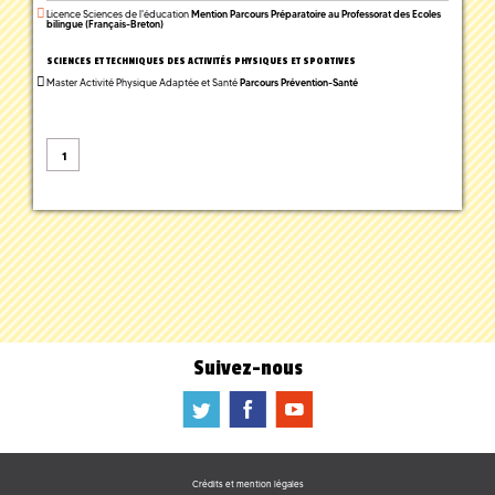
Licence Sciences de l'éducation
Mention Parcours Préparatoire au Professorat des Ecoles
bilingue (Français-Breton)
SCIENCES ET TECHNIQUES DES ACTIVITÉS PHYSIQUES ET SPORTIVES
Master Activité Physique Adaptée et Santé
Parcours Prévention-Santé
1
Suivez-nous
a
b
f
Crédits et mention légales