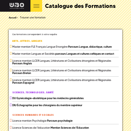
Catalogue des Formations
Trouver une formation
Accueil
Ces formations correspondent à votre requête
ARTS, LETTRES, LANGUES
Master mention FLE Français Langue Etrangère
Parcours Langue, didactique, culture
Master mention Langues et Sociétés
parcours Langues et cultures celtiques en contact
Licence mention LLCER Langues, Littératures et Civilisations étrangères et Régionales
Parcours Anglais
Licence mention LLCER Langues, Littératures et Civilisations étrangères et Régionales
Parcours Breton
Licence mention LLCER Langues, Littératures et Civilisations étrangères et Régionales
Parcours Espagnol
SCIENCES, TECHNOLOGIES, SANTÉ
DU Gynécologie-obstétrique pour les médecins généralistes
DIU Échographie pour les chirurgiens du membre supérieur
SCIENCES HUMAINES ET SOCIALES
Licence mention Psychologie
Parcours psychologie
Licence Sciences de l'éducation
Mention Sciences de l'Education