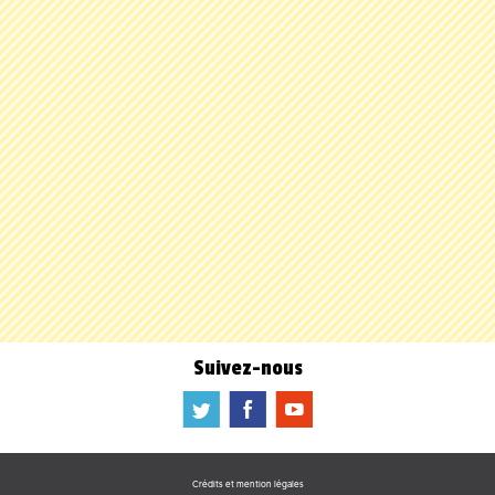
Suivez-nous
a
b
f
Crédits et mention légales