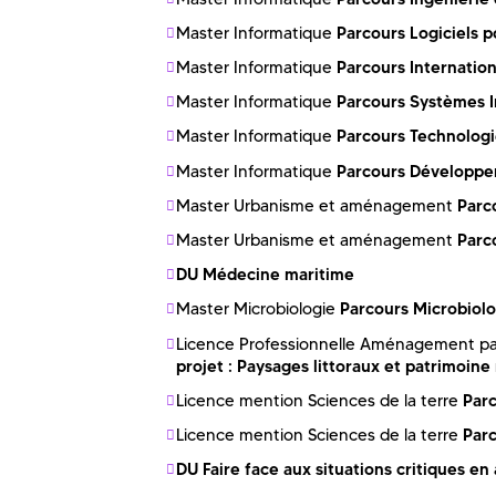
Parcours Logiciels 
Master Informatique
Parcours Internation
Master Informatique
Parcours Systèmes I
Master Informatique
Parcours Technologie
Master Informatique
Parcours Développem
Master Informatique
Parc
Master Urbanisme et aménagement
Parc
Master Urbanisme et aménagement
DU Médecine maritime
Parcours Microbiol
Master Microbiologie
Licence Professionnelle Aménagement pay
projet : Paysages littoraux et patrimoine
Par
Licence mention Sciences de la terre
Parc
Licence mention Sciences de la terre
DU Faire face aux situations critiques e