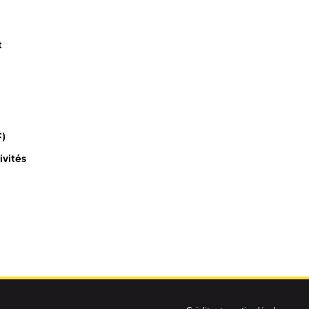
t
F)
ivités