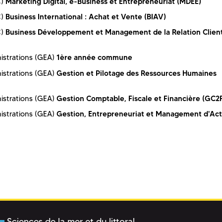
Marketing Digital, e-Business et Entrepreneuriat (MDEE)
C)
Business International : Achat et Vente (BIAV)
C)
Business Développement et Management de la Relation Clien
C)
1ère année commune
istrations (GEA)
Gestion et Pilotage des Ressources Humaines
istrations (GEA)
Gestion Comptable, Fiscale et Financière (GC2
istrations (GEA)
Gestion, Entrepreneuriat et Management d'Act
istrations (GEA)
Sciences de la mer et du littoral