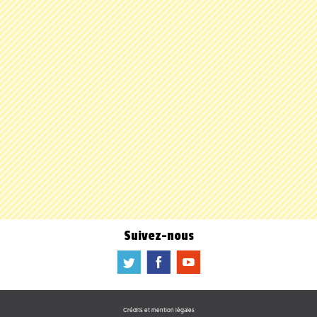
Suivez-nous
a
b
f
Crédits et mention légales