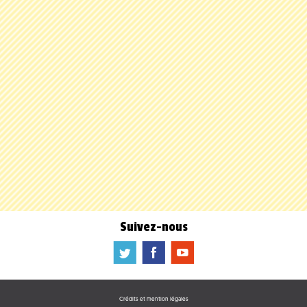
Suivez-nous
a
b
f
Crédits et mention légales