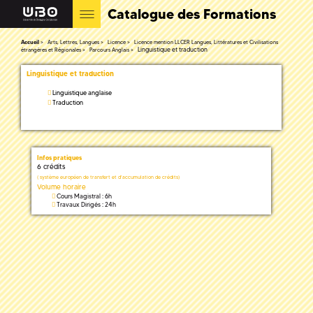
Catalogue des Formations
Accueil
Arts, Lettres, Langues
Licence
Licence mention LLCER Langues, Littératures et Civilisations
Linguistique et traduction
étrangères et Régionales
Parcours Anglais
Linguistique et traduction
Linguistique anglaise
Traduction
Infos pratiques
6 crédits
(
système européen de transfert et d'accumulation de crédits)
Volume horaire
Cours Magistral : 6h
Travaux Dirigés : 24h