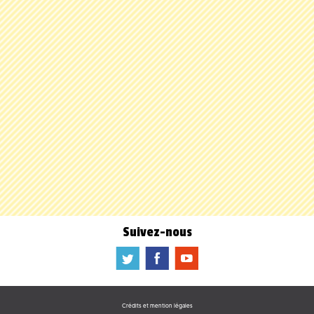
Suivez-nous
a
b
f
Crédits et mention légales