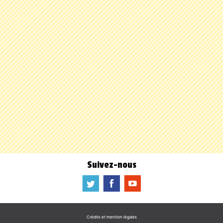
Suivez-nous
a
b
f
Crédits et mention légales