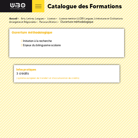
Catalogue des Formations
Accueil
Arts, Lettres, Langues
Licence
Licence mention LLCER Langues, Littératures et Civilisations
Ouverture méthodologique
étrangères et Régionales
Parcours Breton
Ouverture méthodologique
Initiation à la recherche
Enjeux du bilinguisme scolaire
Infos pratiques
3 crédits
(
système européen de transfert et d'accumulation de crédits)