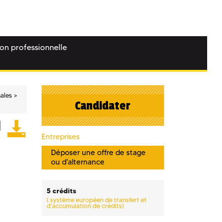
ion professionnelle
nales
Candidater
Entreprises
Déposer une offre de stage
ou d'alternance
5 crédits
(
système européen de transfert et
d'accumulation de crédits)