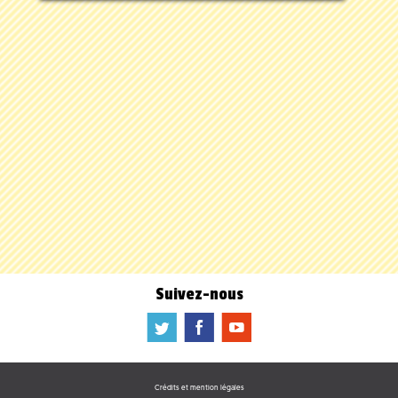
Suivez-nous
a
b
f
Crédits et mention légales