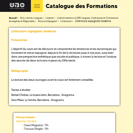
Catalogue des Formations
Accueil
Arts, Lettres, Langues
Licence
Licence mention LLCER Langues, Littératures et Civilisations
Littérature espagnole moderne
étrangères et Régionales
Parcours Espagnol
Littérature
Littérature espagnole moderne
Présentation
L’objectif du cours est de découvrir et comprendre les tendances et les dynamiques qui
traversent le roman espagnol, depuis la fin de la dictature jusqu’à nos jours, aussi bien
dans une perspective esthétique que sociale et politique, à travers la lecture et l’analyse
des œuvres de deux écrivains majeurs du XXIe siècle.
Bibliographie
La lecture des deux ouvrages avant le cours est fortement conseillée.
Textes à étudier:
Rafael Chirbes, La buena letra, Barcelona : Anagrama
Sara Mesa, La familia, Barcelona : Anagrama
Infos pratiques
Volume horaire
Cours Magistral : 11h
Travaux Dirigés : 11h