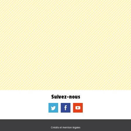
Suivez-nous
a
b
f
Crédits et mention légales