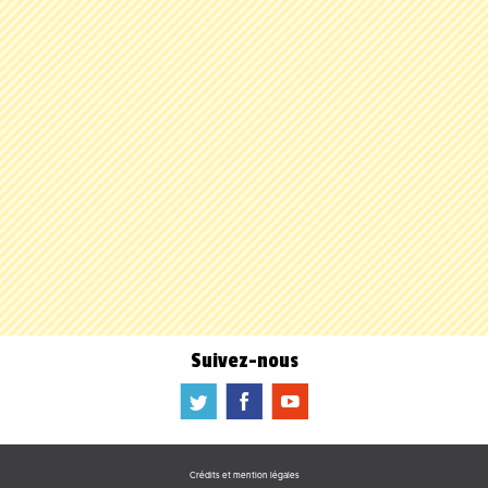
Suivez-nous
a
b
f
Crédits et mention légales