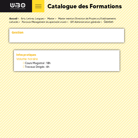
Catalogue des Formations
Accueil
Arts, Lettres, Langues
Master
Master mention Direction de Projets ou Etablissements
Gestion
culturels
Parcours Management du spectacle vivant
UE1 Administration générale
Gestion
Infos pratiques
Volume horaire
Cours Magistral : 18h
Travaux Dirigés : 6h