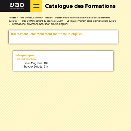
Catalogue des Formations
Accueil
Arts, Lettres, Langues
Master
Master mention Direction de Projets ou Etablissements
culturels
Parcours Management du spectacle vivant
UE4 Environnement socio-politique de la culture
International environnement (half time in english)
International environnement (half time in english)
Infos pratiques
Volume horaire
Cours Magistral : 18h
Travaux Dirigés : 21h