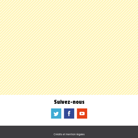
Suivez-nous
a
b
f
Crédits et mention légales