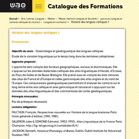
Catalogue des Formations
Accueil
Arts, Lettres, Langues
Master
Master mention Langues et Sociétés
parcours Langues et
Histoire des langues celtiques 1
cultures celtiques en contact
Langues en contexte 1
Histoire des langues celtiques 1
Présentation
: Dialectologie et géolinguistique des langues celtiques
Objectifs du cours
Étude de la variation linguistique sur le temps long dans les territoires celtophones.
:
Approche proposée
L’approche tient compte des facteurs géographiques, sociaux et diachroniques. Elle
s’appuie sur les données dialectales celtiques des atlas linguistiques d’Irlande, d’Ecosse,
du Pays de Galles et de Basse-Bretagne. Elle prend aussi en compte les data romanes
des atlas de France et d’Europe et celles germaniques des atlas anglais et du nord de
l’Europe. Ces comparaisons géolinguistiques permettront d’analyser les contacts sur le
long terme entre aire celtique et aires germanique et romane en s’appuyant sur les
données des atlas linguistiques et des commentaires de cartes géolinguistiques.
:
Prérequis nécessaires
Pas de prérequis nécessaire.
:
Lectures obligatoires
FALC’HUN, François,
Perspectives nouvelles sur l’histoire de la langue bretonne
, Paris:
Union générale d’édition, [1961, 1981].
GILLIERON Jules & EDMOND Edmond. (1902-1910),
Atlas Linguistique de la France
. Paris:
Champion. http://lig-tdcge.imag.fr/cartodialect5/#/
JACKSON, Kenneth,
Historical Phonology of Breton
, Dublin: Dublin Institute for Advanced
Studiesn 1967.