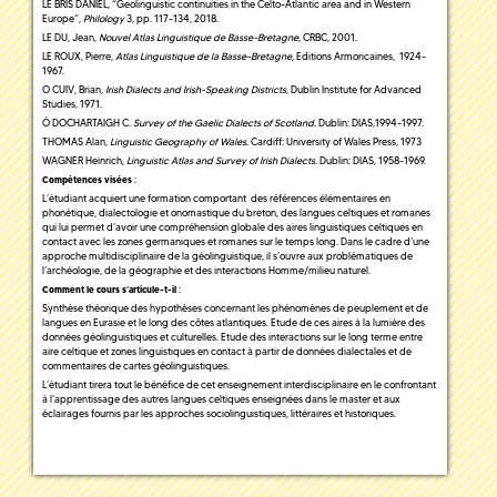
LE BRIS DANIEL, “Geolinguistic continuities in the Celto-Atlantic area and in Western
Europe”,
Philology
3, pp. 117-134, 2018.
LE DU, Jean,
Nouvel Atlas Linguistique de Basse-Bretagne
, CRBC, 2001.
LE ROUX, Pierre,
Atlas Linguistique de la Basse-Bretagne
, Editions Armoricaines, 1924-
1967.
O CUIV, Brian,
Irish Dialects and Irish-Speaking Districts
, Dublin Institute for Advanced
Studies, 1971.
Ó DOCHARTAIGH C.
Survey of the Gaelic Dialects of Scotland
. Dublin: DIAS,1994-1997.
THOMAS Alan,
Linguistic Geography of Wales
. Cardiff: University of Wales Press, 1973
WAGNER Heinrich,
Linguistic Atlas and Survey of Irish Dialects
. Dublin: DIAS, 1958-1969.
:
Compétences visées
L’étudiant acquiert une formation comportant des références élémentaires en
phonétique, dialectologie et onomastique du breton, des langues celtiques et romanes
qui lui permet d’avoir une compréhension globale des aires linguistiques celtiques en
contact avec les zones germaniques et romanes sur le temps long. Dans le cadre d’une
approche multidisciplinaire de la géolinguistique, il s’ouvre aux problématiques de
l’archéologie, de la géographie et des interactions Homme/milieu naturel.
:
Comment le cours s’articule-t-il
Synthèse théorique des hypothèses concernant les phénomènes de peuplement et de
langues en Eurasie et le long des côtes atlantiques. Etude de ces aires à la lumière des
données géolinguistiques et culturelles. Etude des interactions sur le long terme entre
aire celtique et zones linguistiques en contact à partir de données dialectales et de
commentaires de cartes géolinguistiques.
L’étudiant tirera tout le bénéfice de cet enseignement interdisciplinaire en le confrontant
à l’apprentissage des autres langues celtiques enseignées dans le master et aux
éclairages fournis par les approches sociolinguistiques, littéraires et historiques.