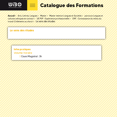
Catalogue des Formations
Accueil
Arts, Lettres, Langues
Master
Master mention Langues et Sociétés
parcours Langues et
cultures celtiques en contact
UE PVP - Expérience professionnelle
CMT : Connaissance du milieu du
Le sens des études
travail (2 éléments au choix)
Le sens des études
Infos pratiques
Volume horaire
Cours Magistral : 3h