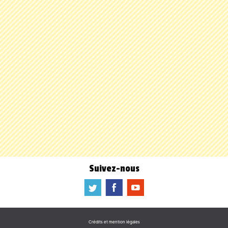
Suivez-nous
a
b
f
Crédits et mention légales