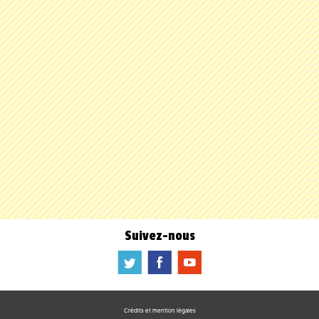
Suivez-nous
a
b
f
Crédits et mention légales