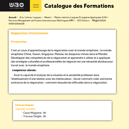
Catalogue des Formations
Accueil
Arts, Lettres, Langues
Master
Master mention Langues Etrangères Appliquées (LEA)
Négociation
Parcours Management de Projets Internationaux Multilingues (MPI)
UE3 Chinois
internationale
Négociation internationale
Présentation
C’est un cours d’apprentissage de la négociation avec le monde sinophone. Le monde
sinophone (Chine, Taiwan, Singapour, Malaise, les diasporas chinois dans le Monde).
Développer des compétences de la négociation et apprendre à utiliser et à appliquer
des stratégies culturelles et professionnelles de négocier est une nécessité absolue pour
travail avec le monde sinophone.
Compétence attendu :
Avoir la capacité d’analyser de la situation et la sensibilité profession dans
l’établissement d’une relation avec les interlocuteurs ; Savoir comment créer une bonne
ambiance de la négociation ; comment résoudre les difficultés dans la négociation.
Infos pratiques
Volume horaire
Cours Magistral : 6h
Travaux Dirigés : 6h