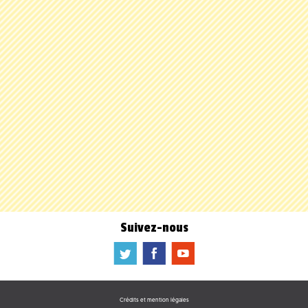
Suivez-nous
a
b
f
Crédits et mention légales