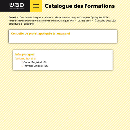
Catalogue des Formations
Accueil
Arts, Lettres, Langues
Master
Master mention Langues Etrangères Appliquées (LEA)
Conduite de projet
Parcours Management de Projets Internationaux Multilingues (MPI)
UE3 Espagnol
appliquée à l'espagnol
Conduite de projet appliquée à l'espagnol
Infos pratiques
Volume horaire
Cours Magistral : 8h
Travaux Dirigés : 12h