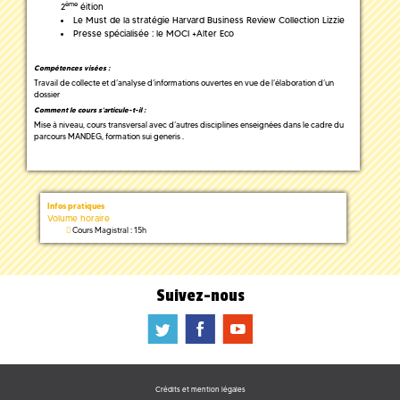
ème
2
éition
Le Must de la stratégie Harvard Business Review Collection Lizzie
Presse spécialisée : le MOCI +Alter Eco
Compétences visées :
Travail de collecte et d’analyse d’informations ouvertes en vue de l’élaboration d’un
dossier
Comment le cours s’articule-t-il :
Mise à niveau, cours transversal avec d’autres disciplines enseignées dans le cadre du
parcours MANDEG, formation sui generis .
Infos pratiques
Volume horaire
Cours Magistral : 15h
Suivez-nous
a
b
f
Crédits et mention légales