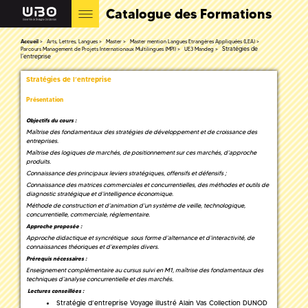
Catalogue des Formations
Accueil
Arts, Lettres, Langues
Master
Master mention Langues Etrangères Appliquées (LEA)
Stratégies de
Parcours Management de Projets Internationaux Multilingues (MPI)
UE3 Mandeg
l’entreprise
Stratégies de l’entreprise
Présentation
Objectifs du cours :
Maîtrise des fondamentaux des stratégies de développement et de croissance des
entreprises.
Maîtrise des logiques de marchés, de positionnement sur ces marchés, d’approche
produits.
Connaissance des principaux leviers stratégiques, offensifs et défensifs ;
Connaissance des matrices commerciales et concurrentielles, des méthodes et outils de
diagnostic stratégique et d’intelligence économique.
Méthode de construction et d’animation d’un système de veille, technologique,
concurrentielle, commerciale, réglementaire.
Approche proposée :
Approche didactique et syncrétique sous forme d’alternance et d’interactivité, de
connaissances théoriques et d’exemples divers.
Prérequis nécessaires :
Enseignement complémentaire au cursus suivi en M1, maîtrise des fondamentaux des
techniques d’analyse concurrentielle et des marchés.
Lectures conseillées :
Stratégie d’entreprise Voyage illustré Alain Vas Collection DUNOD