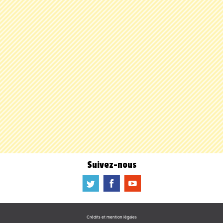
Suivez-nous
a
b
f
Crédits et mention légales