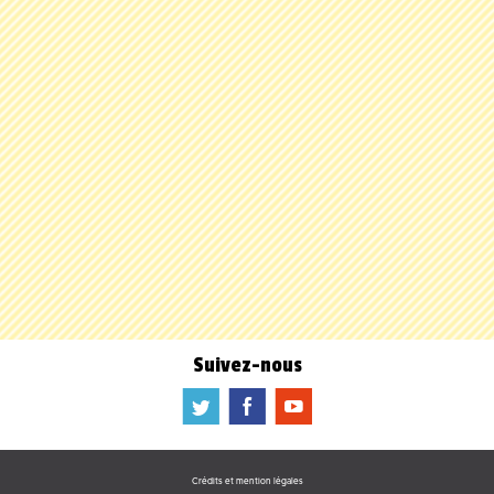
Suivez-nous
a
b
f
Crédits et mention légales