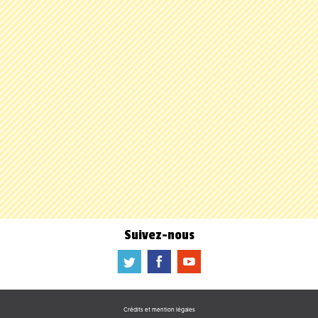
Suivez-nous
a
b
f
Crédits et mention légales