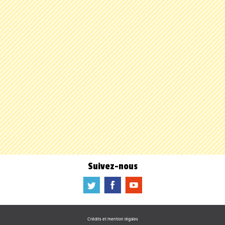
Suivez-nous
a
b
f
Crédits et mention légales