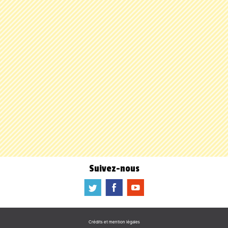
Suivez-nous
a
b
f
Crédits et mention légales