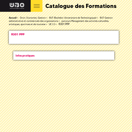
Catalogue des Formations
Accueil
Droit, Economie, Gestion
BUT (Bachelor Universitaire de Technologique)
BUT Gestion
administrative et commerciale des organisations
parcours Management des activités culturelles,
R301 PPP
artistiques, sportives et de tourisme
UE 3.3
R301 PPP
Infos pratiques