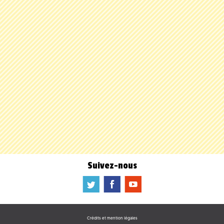
Suivez-nous
a
b
f
Crédits et mention légales