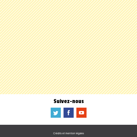
Suivez-nous
a
b
f
Crédits et mention légales