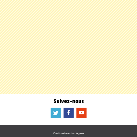
Suivez-nous
a
b
f
Crédits et mention légales