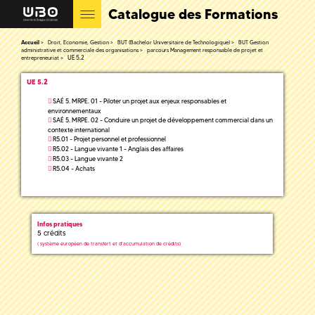
Catalogue des Formations
Accueil
Droit, Economie, Gestion
BUT (Bachelor Universitaire de Technologique)
BUT Gestion
administrative et commerciale des organisations
parcours Management responsable de projet et
UE 5.2
entrepreneuriat
UE 5.2
SAÉ 5. MRPE. 01 - Piloter un projet aux enjeux responsables et
environnementaux
SAÉ 5. MRPE. 02 - Conduire un projet de développement commercial dans un
contexte international
R5.01 - Projet personnel et professionnel
R5.02 - Langue vivante 1 - Anglais des affaires
R5.03 - Langue vivante 2
R5.04 - Achats
Infos pratiques
5 crédits
(
système européen de transfert et d'accumulation de crédits)