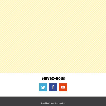
Suivez-nous
a
b
f
Crédits et mention légales