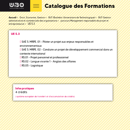
Catalogue des Formations
Accueil
Droit, Economie, Gestion
BUT (Bachelor Universitaire de Technologique)
BUT Gestion
administrative et commerciale des organisations
parcours Management responsable de projet et
UE 5.3
entrepreneuriat
UE 5.3
SAÉ 5. MRPE. 01 - Piloter un projet aux enjeux responsables et
environnementaux
SAÉ 5. MRPE. 02 - Conduire un projet de développement commercial dans un
contexte international
R5.01 - Projet personnel et professionnel
R5.02 - Langue vivante 1 - Anglais des affaires
R5.05 - Logistique
Infos pratiques
4 crédits
(
système européen de transfert et d'accumulation de crédits)