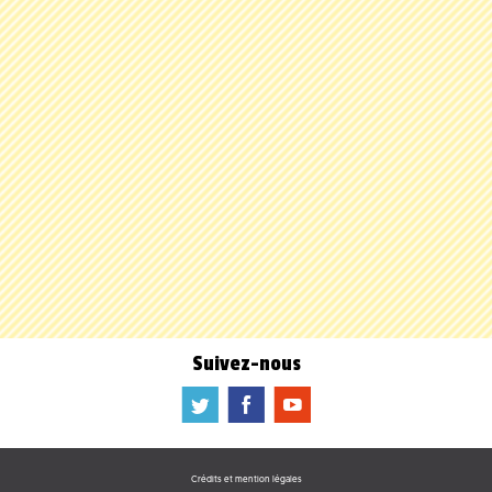
Suivez-nous
a
b
f
Crédits et mention légales