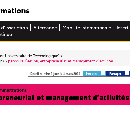
rmations
 d'inscription
Alternance
Mobilité internationale
Insert
ntinue
or Universitaire de Technologique)
ons
parcours Gestion, entrepreneuriat et management d'activités
Dernière mise à jour le 2 mars 2026
Tweeter
Partager
ministrations
preneuriat et management d'activités