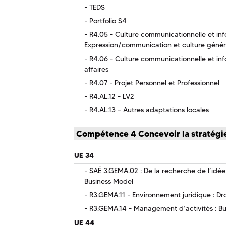
TEDS
Portfolio S4
R4.05 - Culture communicationnelle et inf
Expression/communication et culture génér
R4.06 - Culture communicationnelle et inf
affaires
R4.07 - Projet Personnel et Professionnel
R4.AL.12 - LV2
R4.AL.13 – Autres adaptations locales
Compétence 4 Concevoir la stratégie
UE 34
SAÉ 3.GEMA.02 : De la recherche de l’idée à
Business Model
R3.GEMA.11 - Environnement juridique : Dro
R3.GEMA.14 - Management d’activités : B
UE 44