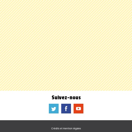
Suivez-nous
a
b
f
Crédits et mention légales