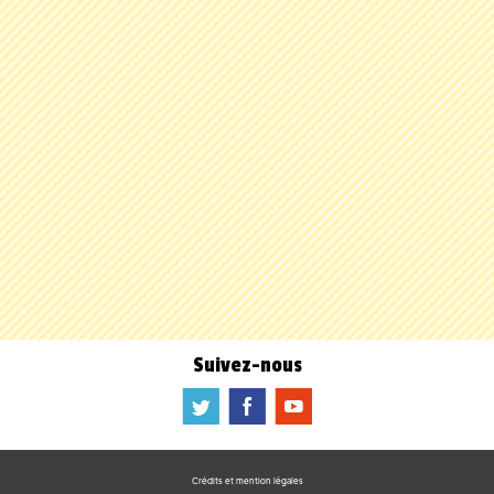
Suivez-nous
a
b
f
Crédits et mention légales