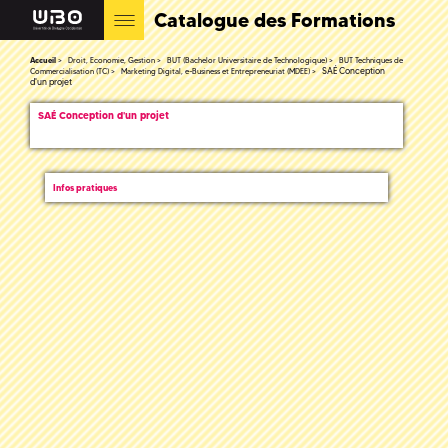
Catalogue des Formations
Accueil
Droit, Economie, Gestion
BUT (Bachelor Universitaire de Technologique)
BUT Techniques de
SAÉ Conception
Commercialisation (TC)
Marketing Digital, e-Business et Entrepreneuriat (MDEE)
d'un projet
SAÉ Conception d'un projet
Infos pratiques