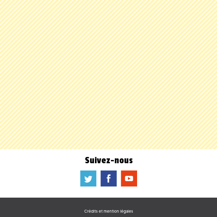
Suivez-nous
a
b
f
Crédits et mention légales