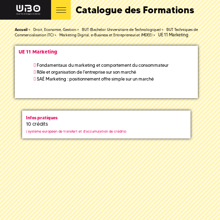
Catalogue des Formations
Accueil
Droit, Economie, Gestion
BUT (Bachelor Universitaire de Technologique)
BUT Techniques de
UE 11 Marketing
Commercialisation (TC)
Marketing Digital, e-Business et Entrepreneuriat (MDEE)
UE 11 Marketing
Fondamentaux du marketing et comportement du consommateur
Rôle et organisation de l'entreprise sur son marché
SAÉ Marketing : positionnement offre simple sur un marché
Infos pratiques
10 crédits
(
système européen de transfert et d'accumulation de crédits)