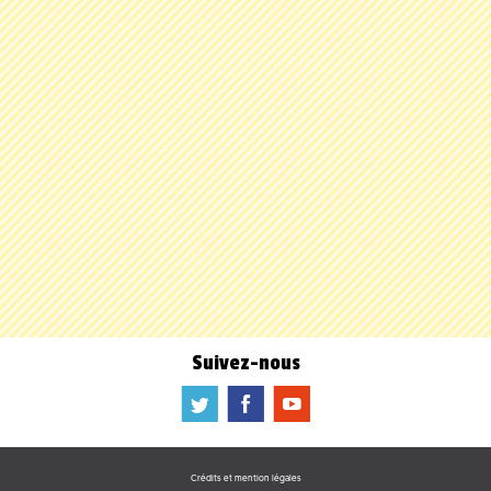
Suivez-nous
a
b
f
Crédits et mention légales